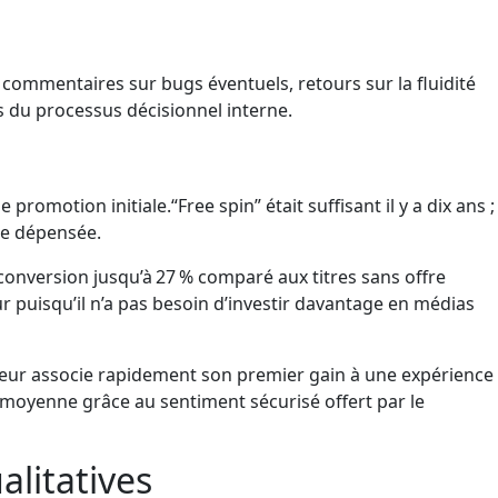
commentaires sur bugs éventuels, retours sur la fluidité
s du processus décisionnel interne.
motion initiale.“Free spin” était suffisant il y a dix ans ;
e dépensée.​
nversion jusqu’à 27 % comparé aux titres sans offre
eur puisqu’il n’a pas besoin d’investir davantage en médias
oueur associe rapidement son premier gain à une expérience
moyenne grâce au sentiment sécurisé offert par le
alitatives