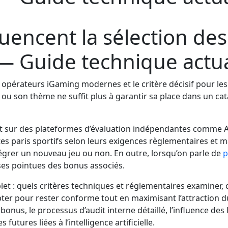
encent la sélection des
— Guide technique actua
 opérateurs iGaming modernes et le critère décisif pour les 
tre ou son thème ne suffit plus à garantir sa place dans un 
nt sur des plateformes d’évaluation indépendantes comme 
sites paris sportifs selon leurs exigences règlementaires et ma
intégrer un nouveau jeu ou non. En outre, lorsqu’on parle de
p
lyses pointues des bonus associés.
let : quels critères techniques et réglementaires examiner
opter pour rester conforme tout en maximisant l’attraction 
us, le processus d’audit interne détaillé, l’influence des l
futures liées à l’intelligence artificielle.