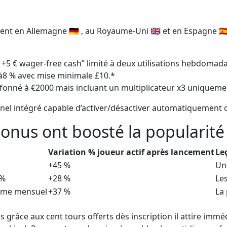
t en Allemagne 🇩🇪 , au Royaume‑Uni 🇬🇧 et en Espagne 🇪🇸
5 € wager‑free cash” limité à deux utilisations hebdomada
8 % avec mise minimale £10.*
fonné à €2000 mais incluant un multiplicateur x3 uniqueme
onnel intégré capable d’activer/désactiver automatiquement
bonus ont boosté la popularité
Variation % joueur actif après lancement
Le
+45 %
Un
 %
+28 %
Les
lume mensuel
+37 %
La
 grâce aux cent tours offerts dès inscription il attire im