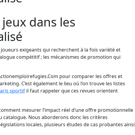
 jeux dans les
lisé
joueurs exigeants qui recherchent à la fois variété et
catalogue compétitif ; les mécanismes de promotion qui
Actionemploirefugies.Com pour comparer les offres et
rketing. C’est également le lieu où l’on trouve les listes
aris sportif
il faut rappeler que ces revues orientent
, comment mesurer l’impact réel d’une offre promotionnelle
du catalogue. Nous aborderons donc les critères
égislations locales, plusieurs études de cas probantes ainsi