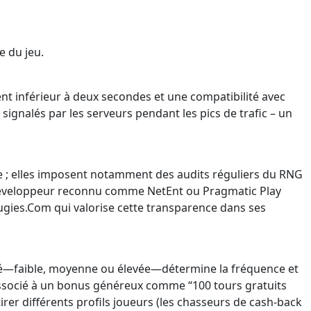
e du jeu.
nt inférieur à deux secondes et une compatibilité avec
 signalés par les serveurs pendant les pics de trafic – un
e ; elles imposent notamment des audits réguliers du RNG
n développeur reconnu comme NetEnt ou Pragmatic Play
gies.Com qui valorise cette transparence dans ses
ilité—faible, moyenne ou élevée—détermine la fréquence et
t associé à un bonus généreux comme “100 tours gratuits
irer différents profils joueurs (les chasseurs de cash‑back