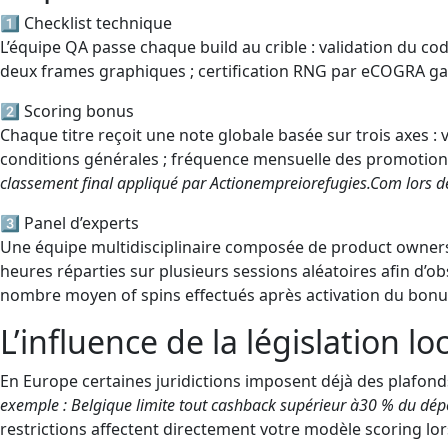
1️⃣ Checklist technique
L’équipe QA passe chaque build au crible : validation du co
deux frames graphiques ; certification RNG par eCOGRA garan
2️⃣ Scoring bonus
Chaque titre reçoit une note globale basée sur trois axes 
conditions générales ; fréquence mensuelle des promotions
classement final appliqué par Actionempreiorefugies.Com lors d
3️⃣ Panel d’experts
Une équipe multidisciplinaire composée de product owners
heures réparties sur plusieurs sessions aléatoires afin d
nombre moyen of spins effectués après activation du bonus
L’influence de la législation lo
En Europe certaines juridictions imposent déjà des plafonds 
exemple : Belgique limite tout cashback supérieur à30 % du dépôt 
restrictions affectent directement votre modèle scoring lo