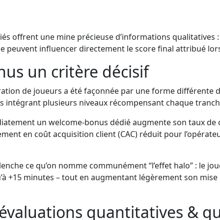
 offrent une mine précieuse d’informations qualitatives : 
peuvent influencer directement le score final attribué lor
us un critère décisif
on de joueurs a été façonnée par une forme différente de pro
és intégrant plusieurs niveaux récompensant chaque tranch
diatement un welcome‑bonus dédié augmente son taux de co
ctement en coût acquisition client (CAC) réduit pour l’opérat
déclenche ce qu’on nomme communément “l’effet halo” : le j
u’à +15 minutes – tout en augmentant légèrement son mise 
 évaluations quantitatives & qu