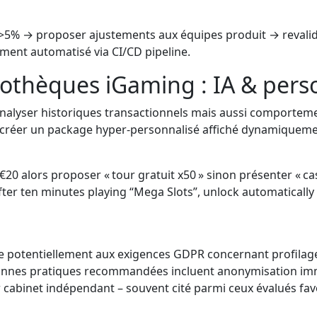
% → proposer ajustements aux équipes produit → revalidati
ement automatisé via CI/CD pipeline.
iothèques iGaming : IA & pers
analyser historiques transactionnels mais aussi comporte
t créer un package hyper‑personnalisé affiché dynamiquemen
 €20 alors proposer « tour gratuit x50 » sinon présenter « ca
: after ten minutes playing “Mega Slots”, unlock automaticall
potentiellement aux exigences GDPR concernant profilage s
onnes pratiques recommandées incluent anonymisation imméd
ar cabinet indépendant – souvent cité parmi ceux évalués f