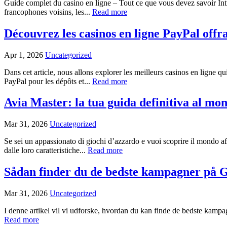
Guide complet du casino en ligne – Tout ce que vous devez savoir In
francophones voisins, les...
Read more
Découvrez les casinos en ligne PayPal offra
Apr 1, 2026
Uncategorized
Dans cet article, nous allons explorer les meilleurs casinos en ligne 
PayPal pour les dépôts et...
Read more
Avia Master: la tua guida definitiva al mon
Mar 31, 2026
Uncategorized
Se sei un appassionato di giochi d’azzardo e vuoi scoprire il mondo aff
dalle loro caratteristiche...
Read more
Sådan finder du de bedste kampagner på 
Mar 31, 2026
Uncategorized
I denne artikel vil vi udforske, hvordan du kan finde de bedste kampag
Read more