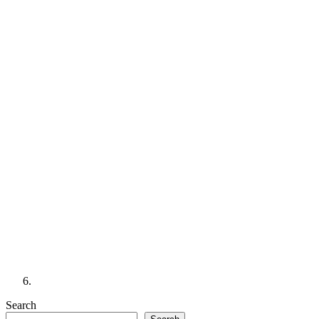
Search