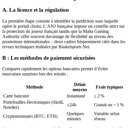
A. La licence et la régulation
La première étape consiste à identifier la juridiction sous laquelle
opère le portail choisi. L’ANJ française impose un contrôle strict sur
la protection du joueur français tandis que la Malta Gaming
Authority offre souvent davantage de flexibilité au niveau des
promotions internationales – deux cadres fréquemment cités dans les
revues techniques réalisées par Basketsports Net.
B : Les méthodes de paiement sécurisées
Comparer rapidement les options bancaires permet d’éviter
mauvaises surprises lors des retraits :
Délais
Méthode
Frais typiques
moyens
Carte bancaire
Instantané
≤ 2 %
Portefeuilles électroniques (Skrill,
≤24h
Gratuit ou < 1 %
Neteller)
Quelques
Variable selon
Cryptomonnaies (BTC, ETH)
minutes
réseau