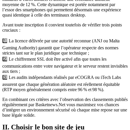
moyenne de 12 %. Cette dynamique est portée notamment par
l’essor des smartphones qui permettent désormais une expérience
quasi identique à celle des terminaux desktop.
Avant toute inscription il convient toutefois de vérifier trois points
cruciaux :
1️⃣ La licence délivrée par une autorité reconnue (ANJ ou Malta
Gaming Authority) garantit que l’opérateur respecte des normes
strictes tant sur le plan juridique que technique ;
2️⃣ Le chiffrement SSL doit être activé afin que toutes les
communications entre votre navigateur et le serveur restent invisibles
aux tiers ;
3️⃣ Les audits indépendants réalisés par eCOGRA ou iTech Labs
assurent que chaque génération aléatoire est réellement équitable
(RTP moyen généralement compris entre 96 % et 98 %).
En combinant ces critères avec l’observation des classements publiés
régulièrement par Basketnews.Net vous maximisez vos chances
d’intégrer un environnement sécurisé où chaque mise repose sur une
base légale solide.
II. Choisir le bon site de jeu