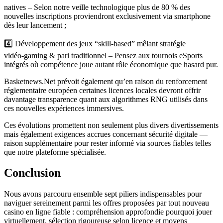
natives – Selon notre veille technologique plus de 80 % des
nouvelles inscriptions proviendront exclusivement via smartphone
dès leur lancement ;
4️⃣ Développement des jeux “skill‑based” mêlant stratégie
vidéo‑gaming & pari traditionnel – Pensez aux tournois eSports
intégrés où compétence joue autant rôle économique que hasard pur.
Basketnews.Net prévoit également qu’en raison du renforcement
réglementaire européen certaines licences locales devront offrir
davantage transparence quant aux algorithmes RNG utilisés dans
ces nouvelles expériences immersives.
Ces évolutions promettent non seulement plus divers divertissements
mais également exigences accrues concernant sécurité digitale —
raison supplémentaire pour rester informé via sources fiables telles
que notre plateforme spécialisée.
Conclusion
Nous avons parcouru ensemble sept piliers indispensables pour
naviguer sereinement parmi les offres proposées par tout nouveau
casino en ligne fiable : compréhension approfondie pourquoi jouer
virtuellement, sélection rigoureuse selon licence et moyens