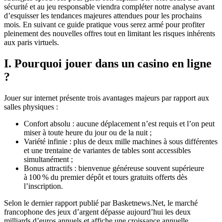
sécurité et au jeu responsable viendra compléter notre analyse avant
d’esquisser les tendances majeures attendues pour les prochains
mois. En suivant ce guide pratique vous serez armé pour profiter
pleinement des nouvelles offres tout en limitant les risques inhérents
aux paris virtuels.
I. Pourquoi jouer dans un casino en ligne
?
Jouer sur internet présente trois avantages majeurs par rapport aux
salles physiques :
Confort absolu : aucune déplacement n’est requis et l’on peut
miser à toute heure du jour ou de la nuit ;
Variété infinie : plus de deux mille machines à sous différentes
et une trentaine de variantes de tables sont accessibles
simultanément ;
Bonus attractifs : bienvenue généreuse souvent supérieure
à 100 % du premier dépôt et tours gratuits offerts dès
l’inscription.
Selon le dernier rapport publié par Basketnews.Net, le marché
francophone des jeux d’argent dépasse aujourd’hui les deux
milliards d’euros annuels et affiche une croissance annuelle