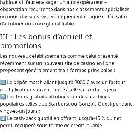
habituels il faut envisager un autre opérateur –
observation récurrente dans nos classements spécialisés
où nous classons systématiquement chaque critère afin
d’attribuer un score global fiable.
III : Les bonus d’accueil et
promotions
Les nouveaux établissements comme celui présenté
récemment sur un nouveau site de casino en ligne
proposent généralement trois formes principales :
1️⃣ Le dépôt‑match allant jusqu’à 2000 € avec un facteur
multiplicateur souvent limité à x30 sur certains jeux ;
2️⃣ Les tours gratuits attribués sur des machines
populaires telles que Starburst ou Gonzo’s Quest pendant
vingt‑et‑un jours ;
3️⃣ Le cash‑back quotidien offrant jusqu’à‑15 % du net
perdu récupéré sous forme de crédit jouable.