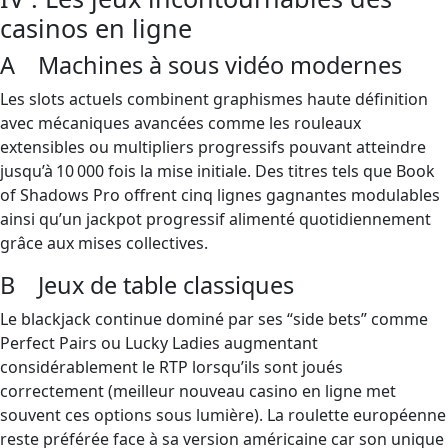
casinos en ligne
A Machines à sous vidéo modernes
Les slots actuels combinent graphismes haute définition
avec mécaniques avancées comme les rouleaux
extensibles ou multipliers progressifs pouvant atteindre
jusqu’à 10 000 fois la mise initiale. Des titres tels que Book
of Shadows Pro offrent cinq lignes gagnantes modulables
ainsi qu’un jackpot progressif alimenté quotidiennement
grâce aux mises collectives.
B Jeux de table classiques
Le blackjack continue dominé par ses “side bets” comme
Perfect Pairs ou Lucky Ladies augmentant
considérablement le RTP lorsqu’ils sont joués
correctement (meilleur nouveau casino en ligne met
souvent ces options sous lumière). La roulette européenne
reste préférée face à sa version américaine car son unique