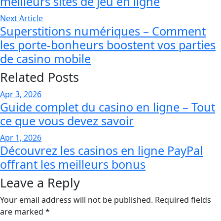
meilleurs sites de jeu en ligne
Next Article
Superstitions numériques – Comment
les porte‑bonheurs boostent vos parties
de casino mobile
Related Posts
Apr 3, 2026
Guide complet du casino en ligne – Tout
ce que vous devez savoir
Apr 1, 2026
Découvrez les casinos en ligne PayPal
offrant les meilleurs bonus
Leave a Reply
Your email address will not be published.
Required fields
are marked
*