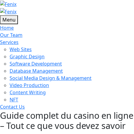
Menu
Home
Our Team
Services
Web Sites
Graphic Design
Software Development
Database Management
Social Media Design & Management
Video Production
Content Writing
NFT
Contact Us
Guide complet du casino en ligne
– Tout ce que vous devez savoir