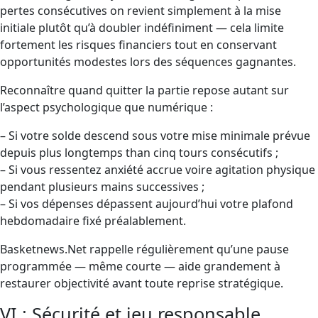
pertes consécutives on revient simplement à la mise
initiale plutôt qu’à doubler indéfiniment — cela limite
fortement les risques financiers tout en conservant
opportunités modestes lors des séquences gagnantes.
Reconnaître quand quitter la partie repose autant sur
l’aspect psychologique que numérique :
– Si votre solde descend sous votre mise minimale prévue
depuis plus longtemps than cinq tours consécutifs ;
– Si vous ressentez anxiété accrue voire agitation physique
pendant plusieurs mains successives ;
– Si vos dépenses dépassent aujourd’hui votre plafond
hebdomadaire fixé préalablement.
Basketnews.Net rappelle régulièrement qu’une pause
programmée — même courte — aide grandement à
restaurer objectivité avant toute reprise stratégique.
VI : Sécurité et jeu responsable