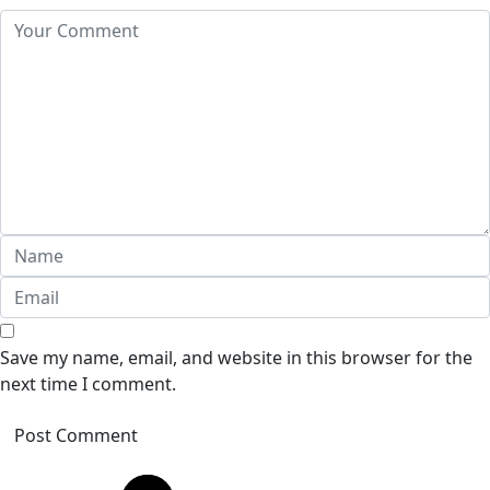
Save my name, email, and website in this browser for the
next time I comment.
Post Comment