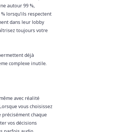
rne autour 99 %,
 % lorsqu’ils respectent
ment dans leur lobby
îtrisez toujours votre
permettent déjà​
me complexe inutile.​
 même avec réalité
Lorsque vous choisissez
re précisément chaque
ter vos décisions
s parfois audio