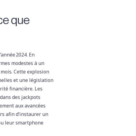
 ce que
’année 2024. En
ormes modestes à un
 mois. Cette explosion
nelles et une législation
ité financière. Les
 dans des jackpots
lèlement aux avancées
s afin d’instaurer un
 ou leur smartphone