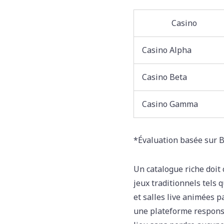
Casino
Casino Alpha
Casino Beta
Casino Gamma
*Évaluation basée sur 
Un catalogue riche doit 
jeux traditionnels tels 
et salles live animées p
une plateforme responsi