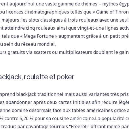
frent aujourd’hui une vaste gamme de thèmes – mythes égy
s ou licences cinématographiques telles que « Game of Thron
majeurs :les slots classiques à trois rouleaux avec une seul
 atteindre cinq rouleaux ainsi que vingt‑et‑une lignes act
s tels que « Mega Fortune » augmentent grâce à un petit pr
au sein du réseau mondial。
rs gratuits via scatters ou multiplicateurs doublant le gai
ackjack, roulette et poker
mprend blackjack traditionnel mais aussi variantes très pris
z abandonner après deux cartes initiales afin réduire légè
nne domine désormais face aux tables américaines grâce au
% contre 5,26 % pour sa cousine américaine.La popularité c
 traduit par davantage tournois “Freeroll” offrant même pa