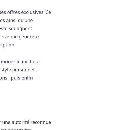
es offres exclusives. Ce
es ainsi qu’une
esté soulignent
bienvenue généreux
ption.​
ionner le meilleur
 style personnel ,
ns , puis enfin
par une autorité reconnue