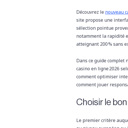
Découvrez le
nouveau ca
site propose une interf
sélection pointue prove
notamment la rapidité e
atteignant 200 % sans e
Dans ce guide complet n
casino en ligne 2026 sel
comment optimiser intel
comment jouer responsabl
Choisir le bon
Le premier critère auque