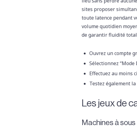
lieu sans perdre aucune
sites proposer simultan
toute latence pendant vo
volume quotidien moyen
de garantir fluidité tot
Ouvrez un compte gra
Sélectionnez “Mode D
Effectuez au moins c
Testez également la 
Les jeux de ca
Machines à sous :