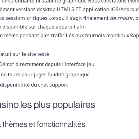
 fonctionnalité ni stabilité graphique.Nous constatons mê
ément versions desktop HTML5 ET application iOS/Android o
s sessions critiques.Lorsqu’il s’agit finalement
de choisir
, 
 disponible sur chaque appareil afin
ale même pendant pics traffic liés aux tournois mondiaux.Rap
tuit sur le site testé
émo” directement depuis l’interface jeu
inq tours pour juger fluidité graphique
disponibilité du chat support
sino les plus populaires
 thèmes et fonctionnalités