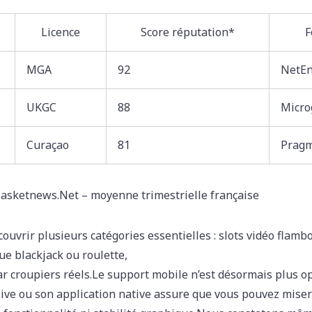
Licence
Score réputation*
F
MGA
92
NetEn
UKGC
88
Micro
Curaçao
81
Pragm
Basketnews.Net – moyenne trimestrielle française
couvrir plusieurs catégories essentielles : slots vidéo flamb
que blackjack ou roulette,
ar croupiers réels.Le support mobile n’est désormais plus op
ve ou son application native assure que vous pouvez miser