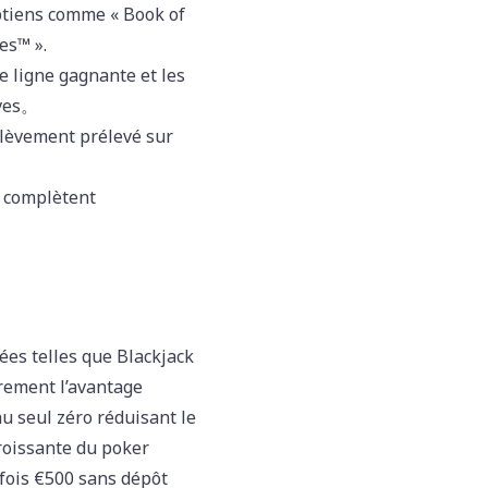
ptiens comme « Book of
es™ ».
e ligne gagnante et les
ives。
élèvement prélevé sur
n complètent
ées telles que Blackjack
rement l’avantage
 seul zéro réduisant le
roissante du poker
rfois €500 sans dépôt