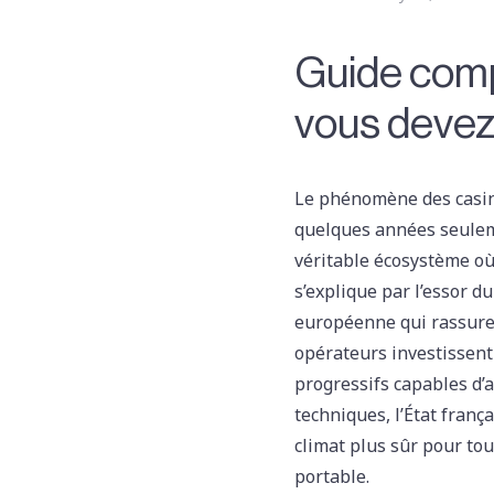
Guide compl
vous devez
Le phénomène des casino
quelques années seulem
véritable écosystème où 
s’explique par l’essor d
européenne qui rassure d
opérateurs investissent
progressifs capables d’a
techniques, l’État fran
climat plus sûr pour to
portable.