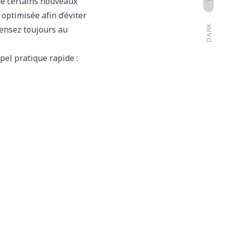
me certains nouveaux
ptimisée afin d’éviter
DARK
pensez toujours au
pel pratique rapide :