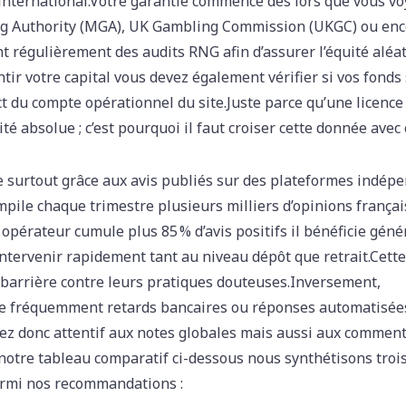
nternational.Votre garantie commence dès lors que vous vo
g Authority (MGA), UK Gambling Commission (UKGC) ou en
 régulièrement des audits RNG afin d’assurer l’équité aléa
tir votre capital vous devez également vérifier si vos fond
 du compte opérationnel du site.Juste parce qu’une licence 
 absolue ; c’est pourquoi il faut croiser cette donnée avec c
 surtout grâce aux avis publiés sur des plateformes indépe
pile chaque trimestre plusieurs milliers d’opinions françai
opérateur cumule plus 85 % d’avis positifs il bénéficie géné
’intervenir rapidement tant au niveau dépôt que retrait.Cett
barrière contre leurs pratiques douteuses.Inversement,
ale fréquemment retards bancaires ou réponses automatisée
yez donc attentif aux notes globales mais aussi aux commenta
notre tableau comparatif ci-dessous nous synthétisons troi
armi nos recommandations :