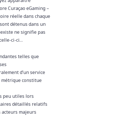
yez apparaître
core Curaçao eGaming –
toire réelle dans chaque
s sont détenus dans un
existe ne signifie pas
elle-ci-ci…
ndantes telles que
ses
ralement d’un service
e métrique constitue
s peu utiles lors
ires détaillés relatifs
s acteurs majeurs