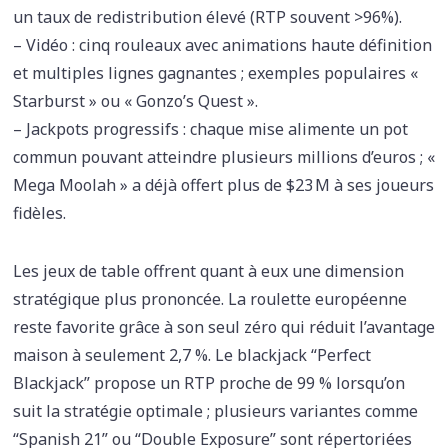
un taux de redistribution élevé (RTP souvent >96%).
– Vidéo : cinq rouleaux avec animations haute définition
et multiples lignes gagnantes ; exemples populaires «
Starburst » ou « Gonzo’s Quest ».
– Jackpots progressifs : chaque mise alimente un pot
commun pouvant atteindre plusieurs millions d’euros ; «
Mega Moolah » a déjà offert plus de $23 M à ses joueurs
fidèles.
Les jeux de table offrent quant à eux une dimension
stratégique plus prononcée. La roulette européenne
reste favorite grâce à son seul zéro qui réduit l’avantage
maison à seulement 2,7 %. Le blackjack “Perfect
Blackjack” propose un RTP proche de 99 % lorsqu’on
suit la stratégie optimale ; plusieurs variantes comme
“Spanish 21” ou “Double Exposure” sont répertoriées