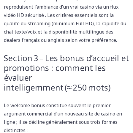
reproduisent l’ambiance d’un vrai casino via un flux
vidéo HD sécurisé . Les critères essentiels sont la
qualité du streaming (minimum Full HD), la rapidité du
chat texte/voix et la disponibilité multilingue des
dealers français ou anglais selon votre préférence.
Section 3 – Les bonus d’accueil et
promotions : comment les
évaluer
intelligemment (≈ 250 mots)
Le welcome bonus constitue souvent le premier
argument commercial d’un nouveau site de casino en
ligne ; il se décline généralement sous trois formes
distinctes :