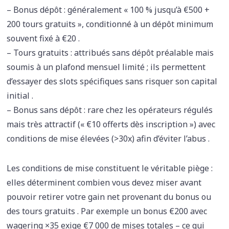
– Bonus dépôt : généralement « 100 % jusqu’à €500 +
200 tours gratuits », conditionné à un dépôt minimum
souvent fixé à €20 .
– Tours gratuits : attribués sans dépôt préalable mais
soumis à un plafond mensuel limité ; ils permettent
d’essayer des slots spécifiques sans risquer son capital
initial .
– Bonus sans dépôt : rare chez les opérateurs régulés
mais très attractif (« €10 offerts dès inscription ») avec
conditions de mise élevées (>30x) afin d’éviter l’abus .
Les conditions de mise constituent le véritable piège :
elles déterminent combien vous devez miser avant
pouvoir retirer votre gain net provenant du bonus ou
des tours gratuits . Par exemple un bonus €200 avec
wagering ×35 exige €7 000 de mises totales – ce qui