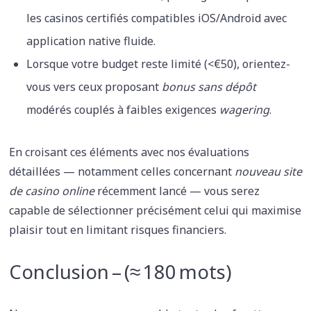
les casinos certifiés compatibles iOS/Android avec
application native fluide.
Lorsque votre budget reste limité (<€50), orientez-
vous vers ceux proposant
bonus sans dépôt
modérés couplés à faibles exigences
wagering
.
En croisant ces éléments avec nos évaluations
détaillées — notamment celles concernant
nouveau site
de casino online
récemment lancé — vous serez
capable de sélectionner précisément celui qui maximise
plaisir tout en limitant risques financiers.
Conclusion – (≈ 180 mots)