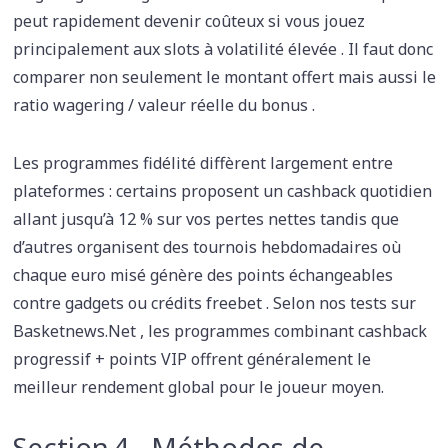
peut rapidement devenir coûteux si vous jouez
principalement aux slots à volatilité élevée . Il faut donc
comparer non seulement le montant offert mais aussi le
ratio wagering / valeur réelle du bonus .
Les programmes fidélité diffèrent largement entre
plateformes : certains proposent un cashback quotidien
allant jusqu’à 12 % sur vos pertes nettes tandis que
d’autres organisent des tournois hebdomadaires où
chaque euro misé génère des points échangeables
contre gadgets ou crédits freebet . Selon nos tests sur
Basketnews.Net , les programmes combinant cashback
progressif + points VIP offrent généralement le
meilleur rendement global pour le joueur moyen.
Section 4 – Méthodes de