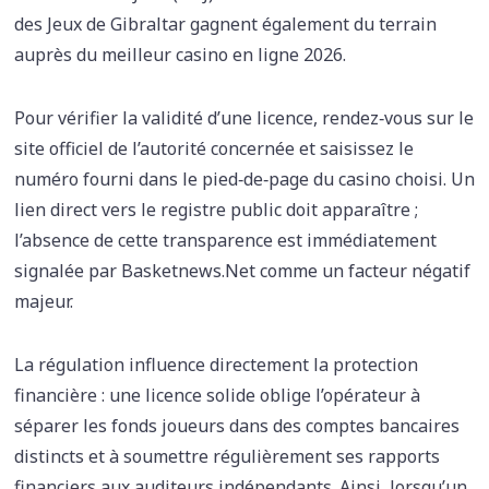
des Jeux de Gibraltar gagnent également du terrain
auprès du meilleur casino en ligne 2026.
Pour vérifier la validité d’une licence, rendez‑vous sur le
site officiel de l’autorité concernée et saisissez le
numéro fourni dans le pied‑de‑page du casino choisi. Un
lien direct vers le registre public doit apparaître ;
l’absence de cette transparence est immédiatement
signalée par Basketnews.Net comme un facteur négatif
majeur.
La régulation influence directement la protection
financière : une licence solide oblige l’opérateur à
séparer les fonds joueurs dans des comptes bancaires
distincts et à soumettre régulièrement ses rapports
financiers aux auditeurs indépendants. Ainsi, lorsqu’un