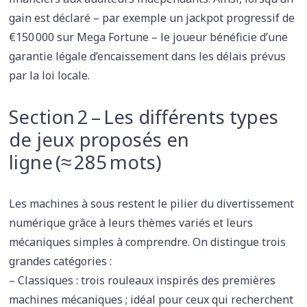
gain est déclaré – par exemple un jackpot progressif de
€150 000 sur Mega Fortune – le joueur bénéficie d’une
garantie légale d’encaissement dans les délais prévus
par la loi locale.
Section 2 – Les différents types
de jeux proposés en
ligne (≈ 285 mots)
Les machines à sous restent le pilier du divertissement
numérique grâce à leurs thèmes variés et leurs
mécaniques simples à comprendre. On distingue trois
grandes catégories :
– Classiques : trois rouleaux inspirés des premières
machines mécaniques ; idéal pour ceux qui recherchent