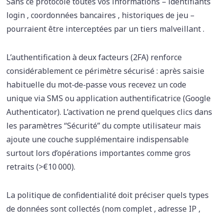
Sans ce protocole toutes vos informations – identifiants
login , coordonnées bancaires , historiques de jeu –
pourraient être interceptées par un tiers malveillant .
L’authentification à deux facteurs (2FA) renforce
considérablement ce périmètre sécurisé : après saisie
habituelle du mot‑de‑passe vous recevez un code
unique via SMS ou application authentificatrice (Google
Authenticator). L’activation ne prend quelques clics dans
les paramètres “Sécurité” du compte utilisateur mais
ajoute une couche supplémentaire indispensable
surtout lors d’opérations importantes comme gros
retraits (>€10 000).
La politique de confidentialité doit préciser quels types
de données sont collectés (nom complet , adresse IP ,