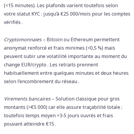
(<15 minutes). Les plafonds varient toutefois selon
votre statut KYC : jusqu’à €25 000/mois pour les comptes
vérifiés .
Cryptomonnaies
– Bitcoin ou Ethereum permettent
anonymat renforcé et frais minimes (<0,5 %) mais
peuvent subir une volatilité importante au moment du
change EUR/crypto . Les retraits prennent
habituellement entre quelques minutes et deux heures
selon l’encombrement du réseau .
Virements bancaires
– Solution classique pour gros
montants (>€5 000) car elle assure traçabilité totale ;
toutefois temps moyen =3‑5 jours ouvrés et frais
pouvant atteindre €15 .