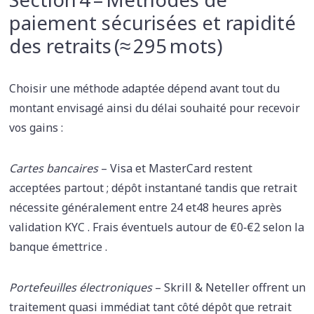
paiement sécurisées et rapidité
des retraits (≈ 295 mots)
Choisir une méthode adaptée dépend avant tout du
montant envisagé ainsi du délai souhaité pour recevoir
vos gains :
Cartes bancaires
– Visa et MasterCard restent
acceptées partout ; dépôt instantané tandis que retrait
nécessite généralement entre 24 et48 heures après
validation KYC . Frais éventuels autour de €0‑€2 selon la
banque émettrice .
Portefeuilles électroniques
– Skrill & Neteller offrent un
traitement quasi immédiat tant côté dépôt que retrait