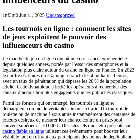
1nf3rn0
Jun 11, 2025
Uncategorized
Les tournois en ligne : comment les sites
de jeux exploitent le pouvoir des
influenceurs du casino
Le marché du jeu en ligne connaît une croissance exponentielle
depuis quelques années, portée par l’essor des smartphones et la
législation plus claire autour du casino en ligne en France. En 2023,
le chiffre d’affaires du iGaming a franchi les 4 milliards d’euros,
avec un taux de pénétration qui dépasse les 20 % de la population
adulte. Cette dynamique a incité les opérateurs à rechercher des
canaux d’acquisition plus engageants que les publicités classiques.
Parmi les formats qui ont émergé, les tournois en ligne se
démarquent comme de véritables aimants à trafic. Un tournoi de
roulette ou de machine à sous attire instantanément des centaines de
joueurs désireux de mesurer leur chance contre un prize‑pool
souvent supérieur à 10 000 €. Des sites tels que celui présenté sur
casino fiable en ligne
utilisent ces événements pour booster leur
visibilité tout en offrant aux participants des bonus de dépôt allant