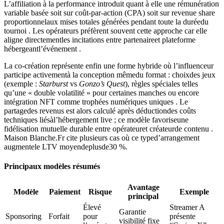
L’affiliation à la performance introduit quant à elle une rémunération
variable basée soit sur coût-par‑action (CPA) soit sur revenue share
proportionnelaux mises totales générées pendant toute la duréedu
tournoi . Les opérateurs préfèrent souvent cette approche car elle
aligne directementles incitations entre partenaireet plateforme
hébergeantl’événement .
La co‑création représente enfin une forme hybride où l’influenceur
participe activementà la conception mêmedu format : choixdes jeux
(exemple :
Starburst
vs
Gonzo’s Quest
), règles spéciales telles
qu’une « double volatilité » pour certaines manches ou encore
intégration NFT comme trophées numériques uniques . Le
partagedes revenus est alors calculé après déductiondes coûts
techniques liésàl’hébergement live ; ce modèle favoriseune
fidélisation mutuelle durable entre opérateuret créateurde contenu .
Maison Blanche.Fr cite plusieurs cas où ce typed’arrangement
augmentele LTV moyendeplusde30 %.
Principaux modèles résumés
Avantage
Modèle
Paiement
Risque
Exemple
principal
Élevé
Streamer A
Garantie
Sponsoring
Forfait
pour
présente
visibilité fixe