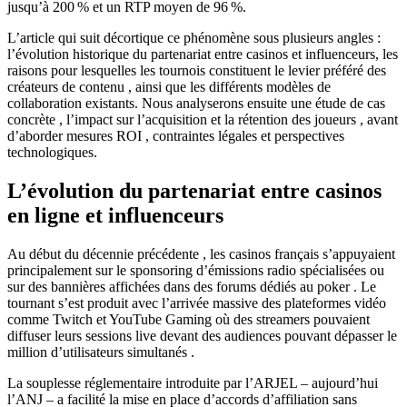
jusqu’à 200 % et un RTP moyen de 96 %.
L’article qui suit décortique ce phénomène sous plusieurs angles :
l’évolution historique du partenariat entre casinos et influenceurs, les
raisons pour lesquelles les tournois constituent le levier préféré des
créateurs de contenu , ainsi que les différents modèles de
collaboration existants. Nous analyserons ensuite une étude de cas
concrète , l’impact sur l’acquisition et la rétention des joueurs , avant
d’aborder mesures ROI , contraintes légales et perspectives
technologiques.
L’évolution du partenariat entre casinos
en ligne et influenceurs
Au début du décennie précédente , les casinos français s’appuyaient
principalement sur le sponsoring d’émissions radio spécialisées ou
sur des bannières affichées dans des forums dédiés au poker . Le
tournant s’est produit avec l’arrivée massive des plateformes vidéo
comme Twitch et YouTube Gaming où des streamers pouvaient
diffuser leurs sessions live devant des audiences pouvant dépasser le
million d’utilisateurs simultanés .
La souplesse réglementaire introduite par l’ARJEL – aujourd’hui
l’ANJ – a facilité la mise en place d’accords d’affiliation sans