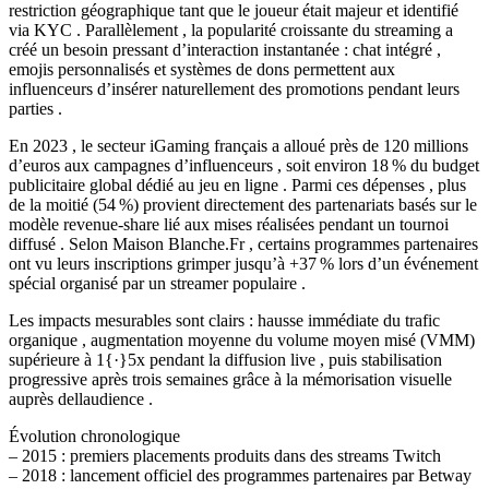
restriction géographique tant que le joueur était majeur et identifié
via KYC . Parallèlement , la popularité croissante du streaming a
créé un besoin pressant d’interaction instantanée : chat intégré ,
emojis personnalisés et systèmes de dons permettent aux
influenceurs d’insérer naturellement des promotions pendant leurs
parties .
En 2023 , le secteur iGaming français a alloué près de 120 millions
d’euros aux campagnes d’influenceurs , soit environ 18 % du budget
publicitaire global dédié au jeu en ligne . Parmi ces dépenses , plus
de la moitié (54 %) provient directement des partenariats basés sur le
modèle revenue‑share lié aux mises réalisées pendant un tournoi
diffusé . Selon Maison Blanche.Fr , certains programmes partenaires
ont vu leurs inscriptions grimper jusqu’à +37 % lors d’un événement
spécial organisé par un streamer populaire .
Les impacts mesurables sont clairs : hausse immédiate du trafic
organique , augmentation moyenne du volume moyen misé (VMM)
supérieure à 1{·}5x pendant la diffusion live , puis stabilisation
progressive après trois semaines grâce à la mémorisation visuelle
auprès dellaudience .
Évolution chronologique
– 2015 : premiers placements produits dans des streams Twitch
– 2018 : lancement officiel des programmes partenaires par Betway