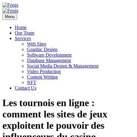
Menu
Home
Our Team
Services
Web Sites
Graphic Design
Software Development
Database Management
Social Media Design & Management
Video Production
Content Writing
NFT
Contact Us
Les tournois en ligne :
comment les sites de jeux
exploitent le pouvoir des
influenceurs du casino