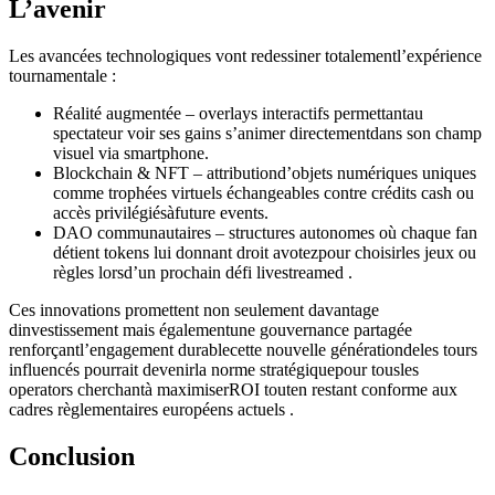
L’avenir
Les avancées technologiques vont redessiner totalementl’expérience
tournamentale :
Réalité augmentée – overlays interactifs permettantau
spectateur voir ses gains s’animer directementdans son champ
visuel via smartphone.
Blockchain & NFT – attributiond’objets numériques uniques
comme trophées virtuels échangeables contre crédits cash ou
accès privilégiésàfuture events.
DAO communautaires – structures autonomes où chaque fan
détient tokens lui donnant droit avotezpour choisirles jeux ou
règles lors­d’un prochain défi livestreamed .
Ces innovations promettent non seulement davantage
dinvestissement mais égalementune gouvernance partagée
renforçantl’engagement durablecette nouvelle générationdeles tours
influencés pourrait devenirla norme stratégiquepour tousles
operators cherchantà maximiserROI touten restant conforme aux
cadres règlementaires européens actuels .
Conclusion