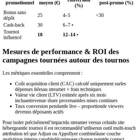
promotionnel
moyen (€)
post‑promo (%)
(%)
Bonus sans
25
4–5
<30
dépôt
Cash‑back
30
6–7 •
Tournoi
18
12–14
•
influencé
Mesures de performance & ROI des
campagnes tournées autour des tournos
Les métriques essentielles comprennent :
Coût acquisition client (CAC) calculé uniquement surles
dépenses liéesau streamer + frais techniques
Valeur vie client (LTV) estimée après six mois
incluantrevenue share provenantdes mises continues
Taux conversion pendantle live – proportionde viewers
devenus déposants actifs
Pour isoler précisémentl’impactdu streamer versus celuidu site
hébergeantle tournoi il est recommandéd’utiliserun outil multi‑touch
attribution tel que Adjust ou Appsflyer combinéàune couche
analytique interne capabledécomposer chaque pointde contact