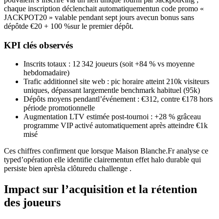
chaque inscription déclenchait automatiquementun code promo «
JACKPOT20 » valable pendant sept jours avecun bonus sans
dépôtde €20 + 100 %sur le premier dépôt​.
KPI clés observés
Inscrits totaux : 12 342 joueurs (soit +84 % vs moyenne
hebdomadaire)
Trafic additionnel site web : pic horaire atteint 210k visiteurs
uniques, dépassant largementle benchmark habituel (95k)
Dépôts moyens pendantl’événement : €312, contre €178 hors
période promotionnelle
Augmentation LTV estimée post‑tournoi : +28 % grâceau
programme VIP activé automatiquement après atteindre €1k
misé
Ces chiffres confirment que lorsque Maison Blanche.Fr analyse ce
typed’opération elle identifie clairementun effet halo durable qui
persiste bien aprèsla clôturedu challenge .
Impact sur l’acquisition et la rétention
des joueurs