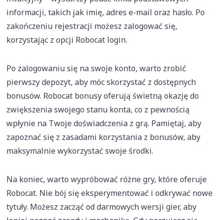
informacji, takich jak imię, adres e-mail oraz hasło. Po
zakończeniu rejestracji możesz zalogować się,
korzystając z opcji Robocat login.
Po zalogowaniu się na swoje konto, warto zrobić
pierwszy depozyt, aby móc skorzystać z dostępnych
bonusów. Robocat bonusy oferują świetną okazję do
zwiększenia swojego stanu konta, co z pewnością
wpłynie na Twoje doświadczenia z grą. Pamiętaj, aby
zapoznać się z zasadami korzystania z bonusów, aby
maksymalnie wykorzystać swoje środki.
Na koniec, warto wypróbować różne gry, które oferuje
Robocat. Nie bój się eksperymentować i odkrywać nowe
tytuły. Możesz zacząć od darmowych wersji gier, aby