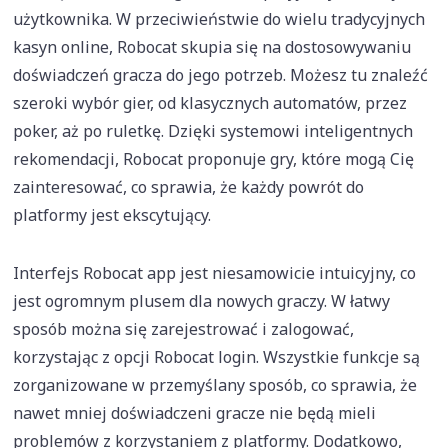
użytkownika. W przeciwieństwie do wielu tradycyjnych
kasyn online, Robocat skupia się na dostosowywaniu
doświadczeń gracza do jego potrzeb. Możesz tu znaleźć
szeroki wybór gier, od klasycznych automatów, przez
poker, aż po ruletkę. Dzięki systemowi inteligentnych
rekomendacji, Robocat proponuje gry, które mogą Cię
zainteresować, co sprawia, że każdy powrót do
platformy jest ekscytujący.
Interfejs Robocat app jest niesamowicie intuicyjny, co
jest ogromnym plusem dla nowych graczy. W łatwy
sposób można się zarejestrować i zalogować,
korzystając z opcji Robocat login. Wszystkie funkcje są
zorganizowane w przemyślany sposób, co sprawia, że
nawet mniej doświadczeni gracze nie będą mieli
problemów z korzystaniem z platformy. Dodatkowo,