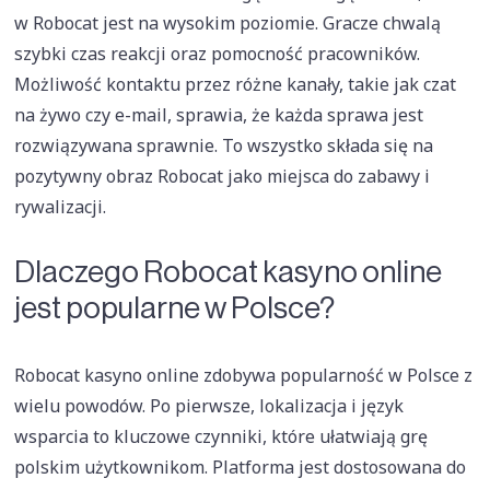
w Robocat jest na wysokim poziomie. Gracze chwalą
szybki czas reakcji oraz pomocność pracowników.
Możliwość kontaktu przez różne kanały, takie jak czat
na żywo czy e-mail, sprawia, że każda sprawa jest
rozwiązywana sprawnie. To wszystko składa się na
pozytywny obraz Robocat jako miejsca do zabawy i
rywalizacji.
Dlaczego Robocat kasyno online
jest popularne w Polsce?
Robocat kasyno online zdobywa popularność w Polsce z
wielu powodów. Po pierwsze, lokalizacja i język
wsparcia to kluczowe czynniki, które ułatwiają grę
polskim użytkownikom. Platforma jest dostosowana do