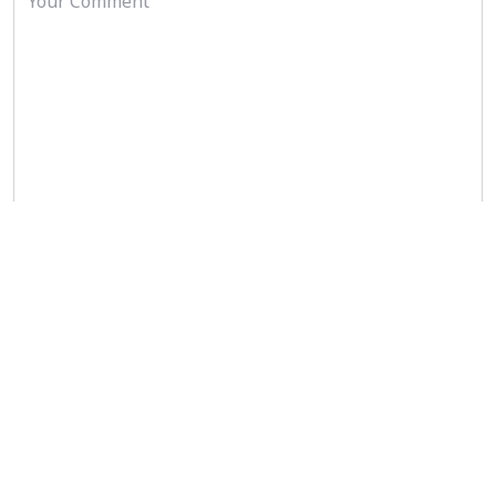
Save my name, email, and website in this browser for the
next time I comment.
Post Comment