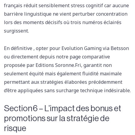
français réduit sensiblement stress cognitif car aucune
barrière linguistique ne vient perturber concentration
lors des moments décisifs où trois numéros éclairés
surgissent.
En définitive , opter pour Evolution Gaming via Betsson
ou directement depuis notre page comparative
proposée par Editions Soronne.Fri, garantit non
seulement équité mais également fluidité maximale
permettant aux stratégies élaborées précédemment
d’être appliquées sans surcharge technique indésirable.
Section 6 – L’impact des bonus et
promotions sur la stratégie de
risque