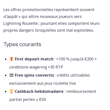
Les offres promotionnelles représentent souvent
«l’appât » qui attire nouveaux joueurs vers
Lightning Roulette ; pourtant elles comportent leurs
propres dangers lorsqu’elles sont mal exploitées.
Types courants
First deposit match
: +100 % jusqu’à €200 +
conditions wagering ×30 RTP
Free spins convertis
: crédits utilisables
exclusivement aux jeux roulette live
Cashback hebdomadaire
: remboursement
partiel pertes ≤ €50