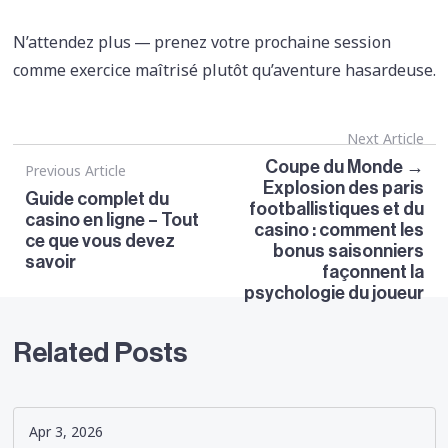
N’attendez plus — prenez votre prochaine session
comme exercice maîtrisé plutôt qu’aventure hasardeuse.
Next Article
Coupe du Monde →
Previous Article
Explosion des paris
Guide complet du
footballistiques et du
casino en ligne – Tout
casino : comment les
ce que vous devez
bonus saisonniers
savoir
façonnent la
psychologie du joueur
Related Posts
Apr 3, 2026