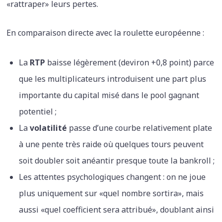
«rattraper» leurs pertes.
En comparaison directe avec la roulette européenne :
La
RTP
baisse légèrement (deviron +0,8 point) parce
que les multiplicateurs introduisent une part plus
importante du capital misé dans le pool gagnant
potentiel ;
La
volatilité
passe d’une courbe relativement plate
à une pente très raide où quelques tours peuvent
soit doubler soit anéantir presque toute la bankroll ;
Les attentes psychologiques changent : on ne joue
plus uniquement sur «quel nombre sortira», mais
aussi «quel coefficient sera attribué», doublant ainsi