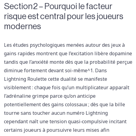
Section 2 – Pourquoi le facteur
risque est central pour les joueurs
modernes
Les études psychologiques menées autour des jeux à
gains rapides montrent que l’excitation libère dopamine
tandis que l’anxiété monte dès que la probabilité perçue
diminue fortement devant soi-même​^1​. Dans
Lightning Roulette cette dualité se manifeste
visiblement : chaque fois qu’un multiplicateur apparaît
l’adrénaline grimpe parce qu’on anticipe
potentiellement des gains colossaux ; dès que la bille
tourne sans toucher aucun numéro Lightning
cependant naît une tension quasi‑compulsive incitant
certains joueurs à poursuivre leurs mises afin