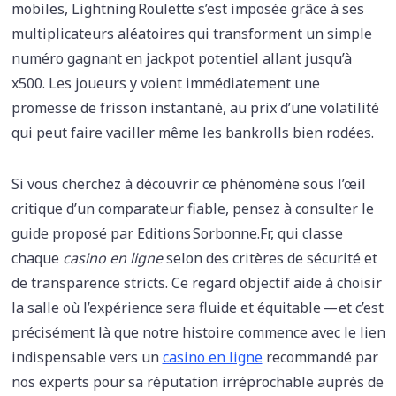
mobiles, Lightning Roulette s’est imposée grâce à ses
multiplicateurs aléatoires qui transforment un simple
numéro gagnant en jackpot potentiel allant jusqu’à
x500. Les joueurs y voient immédiatement une
promesse de frisson instantané, au prix d’une volatilité
qui peut faire vaciller même les bankrolls bien rodées.
Si vous cherchez à découvrir ce phénomène sous l’œil
critique d’un comparateur fiable, pensez à consulter le
guide proposé par Editions Sorbonne.Fr, qui classe
chaque
casino en ligne
selon des critères de sécurité et
de transparence stricts. Ce regard objectif aide à choisir
la salle où l’expérience sera fluide et équitable — et c’est
précisément là que notre histoire commence avec le lien
indispensable vers un
casino en ligne
recommandé par
nos experts pour sa réputation irréprochable auprès de