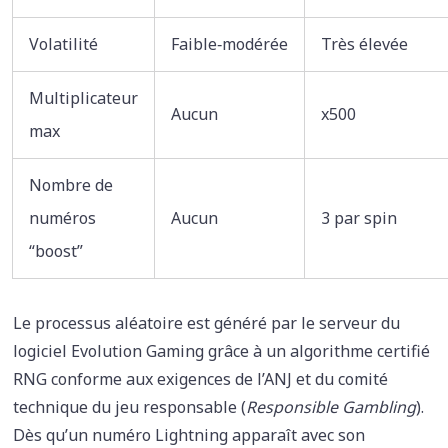
Volatilité
Faible‑modérée
Très élevée
Multiplicateur
Aucun
x500
max
Nombre de
numéros
Aucun
3 par spin
“boost”
Le processus aléatoire est généré par le serveur du
logiciel Evolution Gaming grâce à un algorithme certifié
RNG conforme aux exigences de l’ANJ et du comité
technique du jeu responsable (
Responsible Gambling
).
Dès qu’un numéro Lightning apparaît avec son