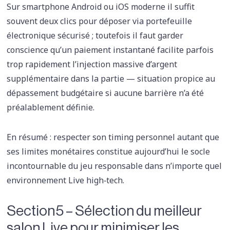
Sur smartphone Android ou iOS moderne il suffit
souvent deux clics pour déposer via portefeuille
électronique sécurisé ; toutefois il faut garder
conscience qu’un paiement instantané facilite parfois
trop rapidement l’injection massive d’argent
supplémentaire dans la partie — situation propice au
dépassement budgétaire si aucune barrière n’a été
préalablement définie.
En résumé : respecter son timing personnel autant que
ses limites monétaires constitue aujourd’hui le socle
incontournable du jeu responsable dans n’importe quel
environnement Live high‑tech.
Section 5 – Sélection du meilleur
salon Live pour minimiser les