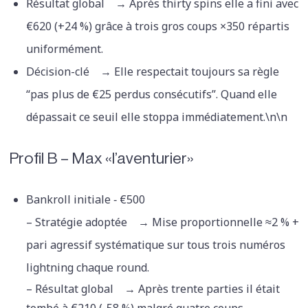
Résultat global → Après thirty spins elle a fini avec
€620 (+24 %) grâce à trois gros coups ×350 répartis
uniformément.
Décision-clé → Elle respectait toujours sa règle
“pas plus de €25 perdus consécutifs”. Quand elle
dépassait ce seuil elle stoppa immédiatement.\n\n
Profil B – Max «l’aventurier»
Bankroll initiale ‑ €500
– Stratégie adoptée → Mise proportionnelle ≈2 % +
pari agressif systématique sur tous trois numéros
lightning chaque round.
– Résultat global → Après trente parties il était