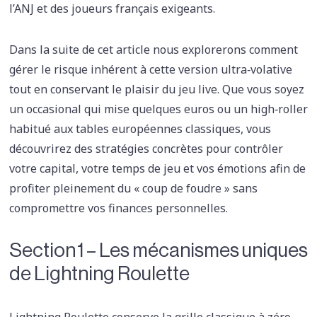
l’ANJ et des joueurs français exigeants.
Dans la suite de cet article nous explorerons comment
gérer le risque inhérent à cette version ultra‑volative
tout en conservant le plaisir du jeu live. Que vous soyez
un occasional qui mise quelques euros ou un high‑roller
habitué aux tables européennes classiques, vous
découvrirez des stratégies concrètes pour contrôler
votre capital, votre temps de jeu et vos émotions afin de
profiter pleinement du « coup de foudre » sans
compromettre vos finances personnelles.
Section 1 – Les mécanismes uniques
de Lightning Roulette