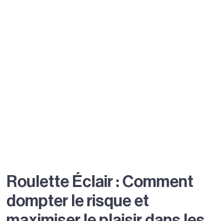
Roulette Éclair : Comment
dompter le risque et
maximiser le plaisir dans les