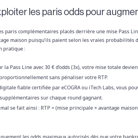
xploiter les paris odds pour augme
des paris complémentaires placés derrière une mise Pass Li
ge maison puisqu’ils paient selon les vraies probabilités 
n pratique :
r la Pass Line avec 30 € d’odds (3x), votre mise totale devien
proportionnellement sans pénaliser votre RTP.
igitale fiable certifiée par eCOGRA ou iTech Labs, vous pou
s supplémentaires sur chaque round gagnant.
mal se fait ainsi : RTP = (mise principale × avantage maison
iquement les odds maximaux autorisés dès que votre bankro