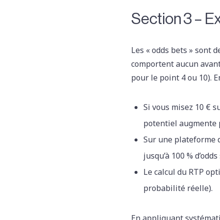
Section 3 – E
Les « odds bets » sont 
comportent aucun avanta
pour le point 4 ou 10). E
Si vous misez 10 € su
potentiel augmente 
Sur une plateforme d
jusqu’à 100 % d’odd
Le calcul du RTP opti
probabilité réelle).
En appliquant systémat