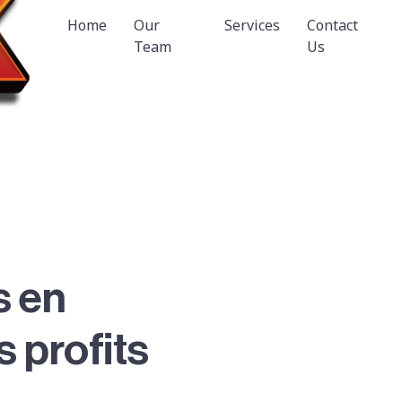
Home
Our
Services
Contact
Team
Us
s en
 profits