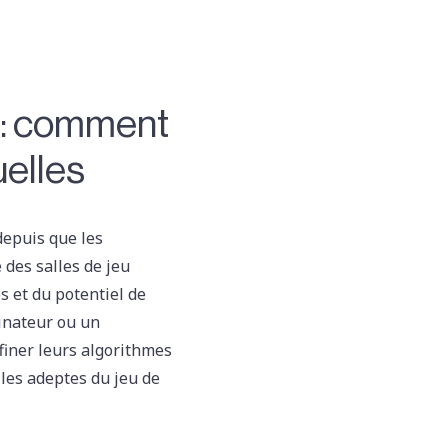
e : comment
uelles
depuis que les
 des salles de jeu
s et du potentiel de
dinateur ou un
finer leurs algorithmes
les adeptes du jeu de