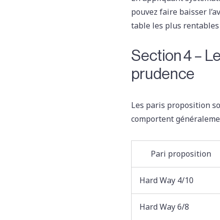
pouvez faire baisser l’a
table les plus rentables
Section 4 – Le
prudence
Les paris proposition so
comportent généralemen
Pari proposition
Hard Way 4/10
Hard Way 6/8