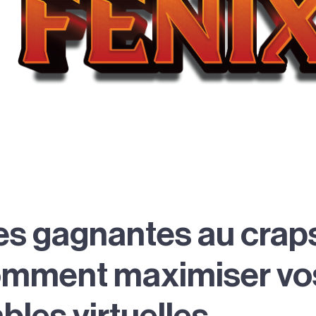
es gagnantes au crap
comment maximiser vos