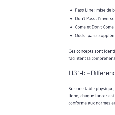
Pass Line : mise de b
Don’t Pass : l’invers
Come et Don’t Come :
Odds : paris supplé
Ces concepts sont identi
facilitent la compréhen
H3 1‑b – Différen
Sur une table physique,
ligne, chaque lancer est
conforme aux normes eu