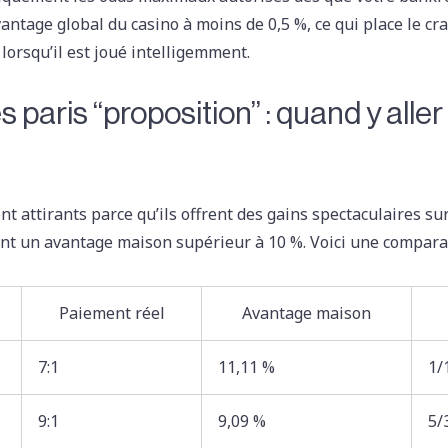
vantage global du casino à moins de 0,5 %, ce qui place le cr
 lorsqu’il est joué intelligemment.
s paris “proposition” : quand y alle
nt attirants parce qu’ils offrent des gains spectaculaires sur
t un avantage maison supérieur à 10 %. Voici une comparai
Paiement réel
Avantage maison
7:1
11,11 %
1/
9:1
9,09 %
5/