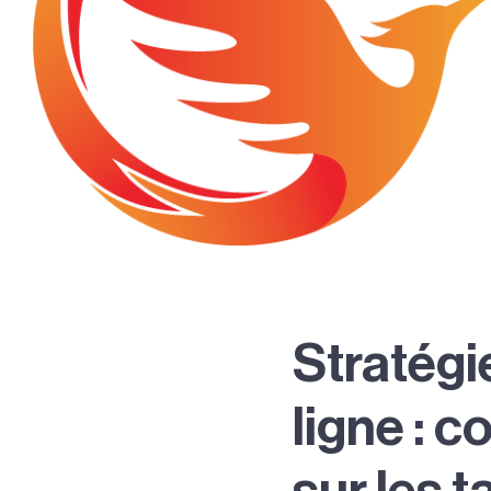
Stratégi
ligne : 