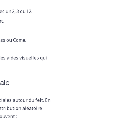
c un 2, 3 ou 12.
t.
ass ou Come.
es aides visuelles qui
tale
ales autour du felt. En
stribution aléatoire
ouvent :